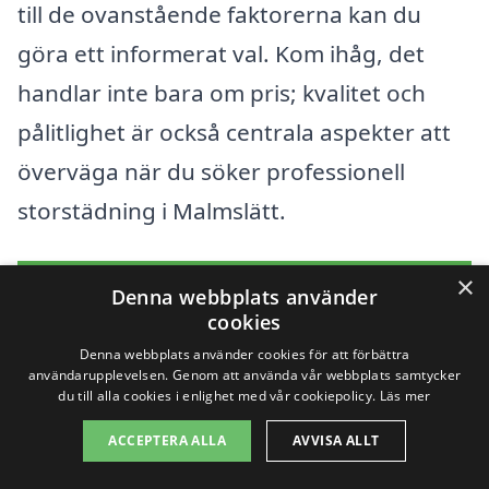
till de ovanstående faktorerna kan du
göra ett informerat val. Kom ihåg, det
handlar inte bara om pris; kvalitet och
pålitlighet är också centrala aspekter att
överväga när du söker professionell
storstädning i Malmslätt.
×
Få 3 erbjudanden, gratis och utan
Denna webbplats använder
cookies
förpliktelser
Denna webbplats använder cookies för att förbättra
användarupplevelsen. Genom att använda vår webbplats samtycker
du till alla cookies i enlighet med vår cookiepolicy.
Läs mer
Sök efter en
ACCEPTERA ALLA
AVVISA ALLT