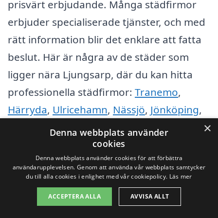
prisvärt erbjudande. Många städfirmor
erbjuder specialiserade tjänster, och med
rätt information blir det enklare att fatta
beslut. Här är några av de städer som
ligger nära Ljungsarp, där du kan hitta
professionella städfirmor:
Tranemo
,
Härryda
,
Ulricehamn
,
Nässjö
,
Jönköping
,
Skene,
Borås
,
Åseda
,
Gislaved
och
×
Denna webbplats använder
Värnamo
.
cookies
Denna webbplats använder cookies för att förbättra
användarupplevelsen. Genom att använda vår webbplats samtycker
För att effektivt jämföra erbjudanden och
du till alla cookies i enlighet med vår cookiepolicy.
Läs mer
tjänster kan du följa dessa steg:
ACCEPTERA ALLA
AVVISA ALLT