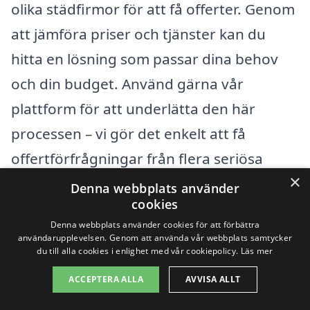
olika städfirmor för att få offerter. Genom
att jämföra priser och tjänster kan du
hitta en lösning som passar dina behov
och din budget. Använd gärna vår
plattform för att underlätta den här
processen – vi gör det enkelt att få
offertförfrågningar från flera seriösa
×
företag i ditt område!
Denna webbplats använder
cookies
Denna webbplats använder cookies för att förbättra
Få 3 erbjudanden, gratis och utan
användarupplevelsen. Genom att använda vår webbplats samtycker
du till alla cookies i enlighet med vår cookiepolicy.
Läs mer
förpliktelser
ACCEPTERA ALLA
AVVISA ALLT