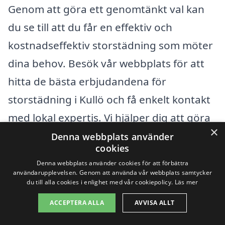
Genom att göra ett genomtänkt val kan
du se till att du får en effektiv och
kostnadseffektiv storstädning som möter
dina behov. Besök vår webbplats för att
hitta de bästa erbjudandena för
storstädning i Kullö och få enkelt kontakt
med lokal expertis. Vi hjälper dig att göra
×
städningen så smidig som möjligt!
Denna webbplats använder
cookies
Denna webbplats använder cookies för att förbättra
Få 3 erbjudanden, gratis och utan
användarupplevelsen. Genom att använda vår webbplats samtycker
du till alla cookies i enlighet med vår cookiepolicy.
Läs mer
förpliktelser
ACCEPTERA ALLA
AVVISA ALLT