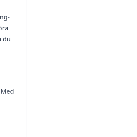
ing-
öra
m du
. Med