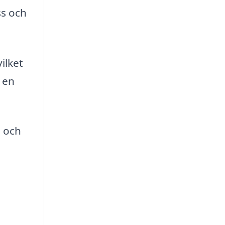
ss och
ilket
 en
 och