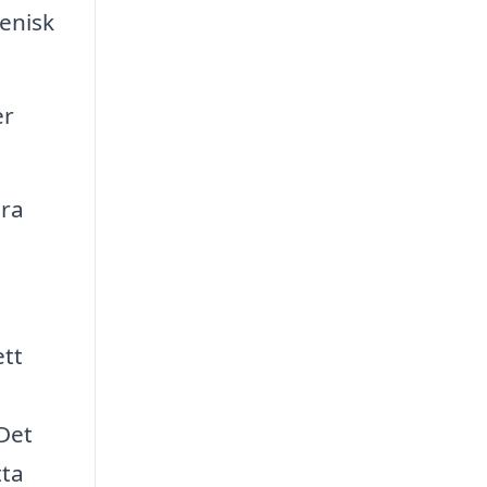
ienisk
er
era
ett
 Det
tta