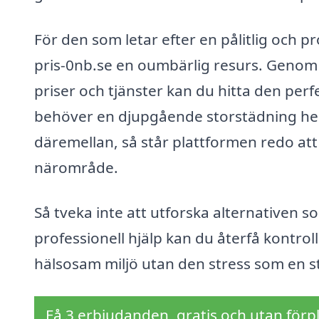
För den som letar efter en pålitlig och p
pris-0nb.se en oumbärlig resurs. Genom 
priser och tjänster kan du hitta den per
behöver en djupgående storstädning hem
däremellan, så står plattformen redo att h
närområde.
Så tveka inte att utforska alternativen s
professionell hjälp kan du återfå kontro
hälsosam miljö utan den stress som en s
Få 3 erbjudanden, gratis och utan förpl