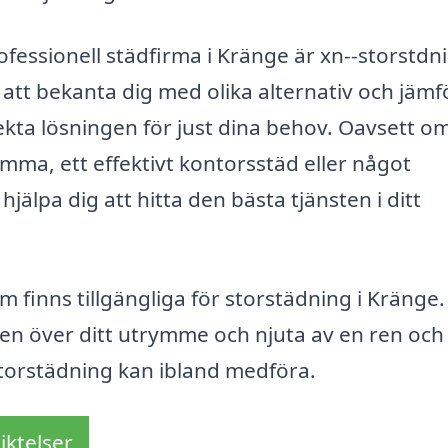
rofessionell städfirma i Kränge är xn--storstdn
att bekanta dig med olika alternativ och jämf
fekta lösningen för just dina behov. Oavsett o
ma, ett effektivt kontorsstäd eller något
jälpa dig att hitta den bästa tjänsten i ditt
om finns tillgängliga för storstädning i Kränge
llen över ditt utrymme och njuta av en ren och
torstädning kan ibland medföra.
iktelser