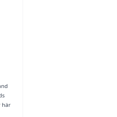
land
ds
r här