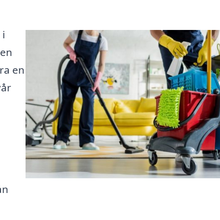
 i
 en
ra en
vår
ån