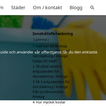
m
Städer
Om / kontakt
Blogg
Innehållsförteckning
gömma
1
Vad kan ett företag
som är specialiserat på
uide och använder vår offerttjänst får du den enklaste
storstädning i Kränge
hjälpa till med?
2
Få alltid minst 3
erbjudanden för
storstädning i Kränge
3
Få 3 erbjudanden för
storstädning i Kränge
från professionella
företag
4
Hur mycket kostar