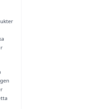
dukter
ka
år
a
ngen
er
tta