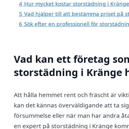
4
Hur mycket kostar storstädning i Kränge
5
Vad hjälper till att bestämma priset på 
6
Sök efter en professionell för storstädn
Vad kan ett företag som
storstädning i Kränge h
Att hålla hemmet rent och fräscht är vik
kan det kännas överväldigande att ta sig 
försummelse eller när man har andra åta
en expert på storstädning i Kränge komm