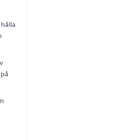
hålla
n
v
 på
om