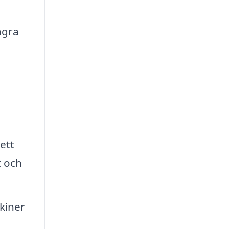
a
ågra
ett
t och
kiner