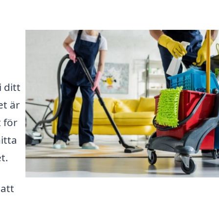
 ditt
t är
t för
itta
t.
 att