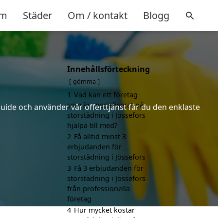
m
Städer
Om / kontakt
Blogg
Innehållsförteckning
gömma
1
Vad kan ett företag
som är specialiserat på
uide och använder vår offerttjänst får du den enklaste
storstädning i Jössefors
hjälpa till med?
2
Få alltid minst 3
erbjudanden för
storstädning i Jössefors
3
Få 3 erbjudanden för
storstädning i Jössefors
från professionella
företag
4
Hur mycket kostar