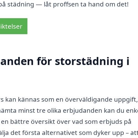
å städning — låt proffsen ta hand om det!
iktelser
danden för storstädning i
ors kan kännas som en överväldigande uppgift
hämta minst tre olika erbjudanden kan du enk
ig en bättre översikt över vad som erbjuds på
älja det första alternativet som dyker upp – at