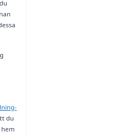
 du
nnan
 dessa
ng
dning-
tt du
t hem