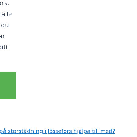
ors.
tälle
t du
ar
itt
på storstädning i Jössefors hjälpa till med?