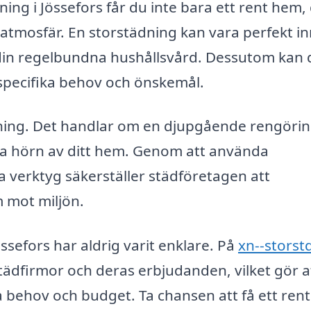
ning i Jössefors får du inte bara ett rent hem,
atmosfär. En storstädning kan vara perfekt i
 av din regelbundna hushållsvård. Dessutom kan
 specifika behov och önskemål.
dning. Det handlar om en djupgående rengöri
lla hörn av ditt hem. Genom att använda
a verktyg säkerställer städföretagen att
 mot miljön.
össefors har aldrig varit enklare. På
xn--storst
tädfirmor och deras erbjudanden, vilket gör a
a behov och budget. Ta chansen att få ett ren