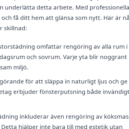
n underlätta detta arbete. Med professionell
 och få ditt hem att glänsa som nytt. Här är n
 skillnad:
torstädning omfattar rengöring av alla rum i
rdagsrum och sovrum. Varje yta blir noggrant
vsam miljö.
örande för att släppa in naturligt ljus och ge 
öretag erbjuder fönsterputsning både invändig
ädning inkluderar även rengöring av köksmas
etta hjälper inte bara till med estetik utan