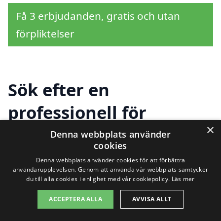
Få 3 erbjudanden, gratis och utan
förpliktelser
Sök efter en
professionell för
×
storstädning i andra
Denna webbplats använder
cookies
städer nära Jonslund
Denna webbplats använder cookies för att förbättra
användarupplevelsen. Genom att använda vår webbplats samtycker
du till alla cookies i enlighet med vår cookiepolicy.
Läs mer
Att hitta rätt hjälp för
storstädning i
ACCEPTERA ALLA
AVVISA ALLT
Jonslund
kan kännas som en utmaning,