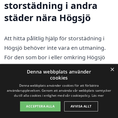
storstädning i andra
städer nära Högsjö
Att hitta pålitlig hjälp för storstädning i
Högsjö behöver inte vara en utmaning.
För den som bor i eller omkring Högsjö
finns det flera alternativ som kan erbjuda
×
Denna webbplats använder
professionella tjänster. En storstädning är
cookies
ofta en omfattande uppgift som
Denna webbplats använder cookies för att förbättra
användarupplevelsen. Genom att använda vår webbplats samtycker
inkluderar rengöring av alla ytor i
du till alla cookies i enlighet med vår cookiepolicy.
Läs mer
hemmet, fönsterputsning, golvvård och
ACCEPTERA ALLA
AVVISA ALLT
mycket mer. Det är här expertisen från