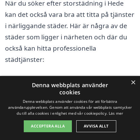
När du söker efter storstädning i Hede
kan det också vara bra att titta på tjänster
i närliggande städer. Här är några av de
städer som ligger i närheten och där du
också kan hitta professionella
städtjänster:
Ljusdal
×
Denna webbplats använder
cookies
Brunflo
Denna webbplats använder cookies för att förbättra
användarupplevelsen. Genom att använda vår webbplats samtycker
Sveg
du till alla cookies i enlighet med vår cookiepolicy.
Läs mer
Kopparberg
ACCEPTERA ALLA
AVVISA ALLT