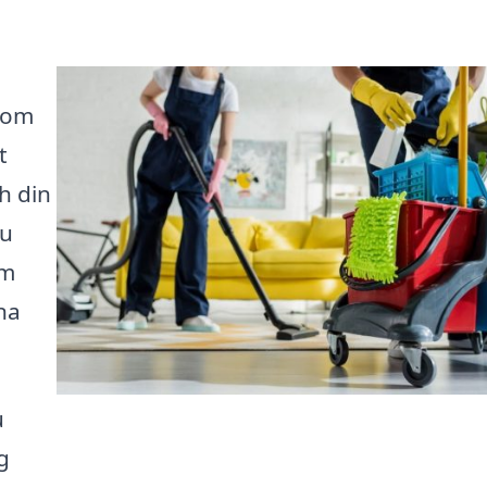
 om
t
ch din
du
om
na
u
g