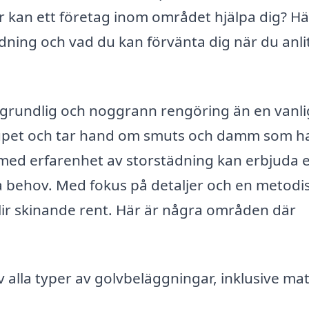
r kan ett företag inom området hjälpa dig? Hä
dning och vad du kan förvänta dig när du anli
 grundlig och noggrann rengöring än en vanli
jupet och tar hand om smuts och damm som h
g med erfarenhet av storstädning kan erbjuda 
a behov. Med fokus på detaljer och en metodi
blir skinande rent. Här är några områden där
alla typer av golvbeläggningar, inklusive mat