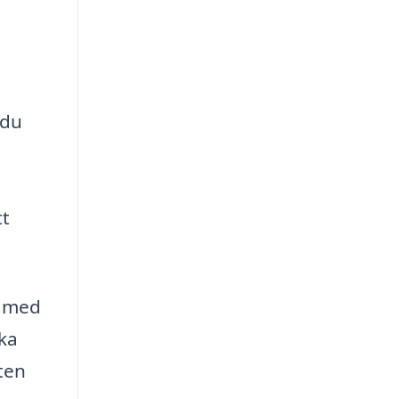
 du
tt
t med
ika
sten