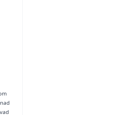
som
llnad
 vad