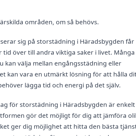
särskilda områden, om så behövs.
iserar sig på storstädning i Häradsbygden får
tid över till andra viktiga saker i livet. Många
du kan välja mellan engångsstädning eller
kan vara en utmärkt lösning för att hålla di
behöver lägga tid och energi på det själv.
retag för storstädning i Häradsbygden är enkel
ttformen gör det möjligt för dig att jämföra ol
lket ger dig möjlighet att hitta den bästa tjän