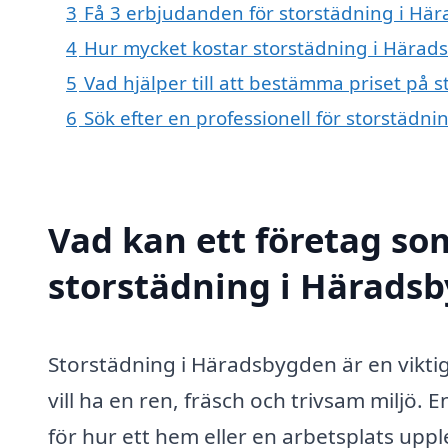
3
Få 3 erbjudanden för storstädning i Här
4
Hur mycket kostar storstädning i Hära
5
Vad hjälper till att bestämma priset på
6
Sök efter en professionell för storstäd
Vad kan ett företag som
storstädning i Häradsb
Storstädning i Häradsbygden är en vikti
vill ha en ren, fräsch och trivsam miljö. 
för hur ett hem eller en arbetsplats uppl