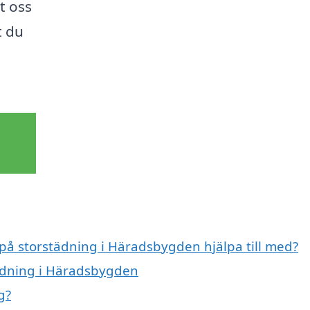
t oss
t du
 på storstädning i Häradsbygden hjälpa till med?
tädning i Häradsbygden
g?