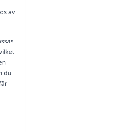
uds av
assas
vilket
 en
n du
får