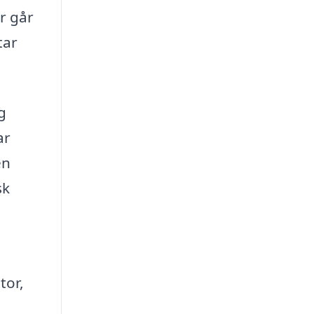
r går
tar
g
ar
en
sk
tor,