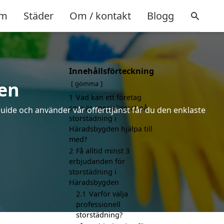
m
Städer
Om / kontakt
Blogg
Innehållsförteckning
en
gömma
1
Vad kan ett företag
som är specialiserat på
uide och använder vår offerttjänst får du den enklaste
storstädning i
Häradsbygden hjälpa till
med?
2
Få alltid minst 3
erbjudanden för
storstädning i
Häradsbygden
2.1
Varför välja
professionell
storstädning?