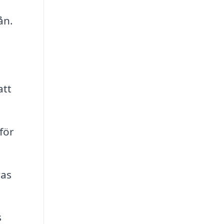
ån.
att
för
ras
s