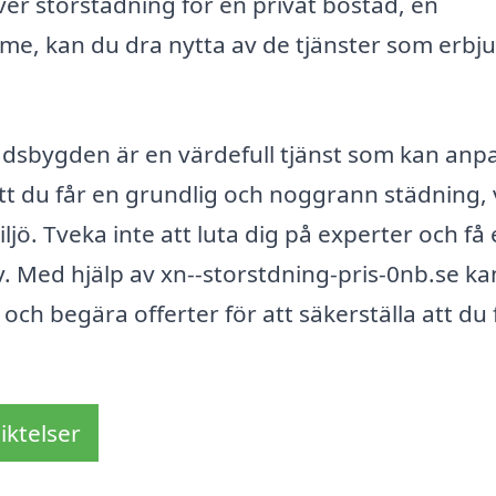
ver storstädning för en privat bostad, en
me, kan du dra nytta av de tjänster som erbj
adsbygden är en värdefull tjänst som kan anp
tt du får en grundlig och noggrann städning, 
ljö. Tveka inte att luta dig på experter och få
. Med hjälp av xn--storstdning-pris-0nb.se ka
 och begära offerter för att säkerställa att du 
iktelser