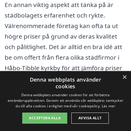
En annan viktig aspekt att tänka på är
städbolagets erfarenhet och rykte.
Välrenommerade företag kan ofta ta ut
högre priser på grund av deras kvalitet
och pålitlighet. Det är alltid en bra idé att
be om offert från flera olika städfirmor i
Håbo-Tibble kyrkby för att jämföra priser
×
och tjänster. Detta kan hjälpa dig att hitta
Denna webbplats använder
cookies
det bästa värdet för din storstädning.
Denna webbplats använder cookies för att förbättra
användarupplevelsen. Genom att använda vår webbplats samtycker
Genom att ha en tydlig översikt över
du till alla cookies i enlighet med vår cookiepolicy.
Läs mer
dessa faktorer kan du enkelt navigera i
ACCEPTERA ALLA
AVVISA ALLT
processen att anlita rätt företag för