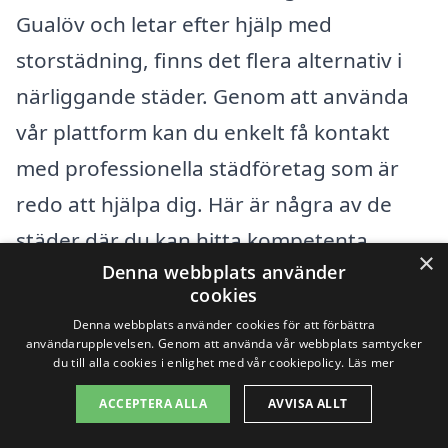
Gualöv och letar efter hjälp med
storstädning, finns det flera alternativ i
närliggande städer. Genom att använda
vår plattform kan du enkelt få kontakt
med professionella städföretag som är
redo att hjälpa dig. Här är några av de
städer där du kan hitta kompetenta
×
Denna webbplats använder
städfirmor:
cookies
Denna webbplats använder cookies för att förbättra
Bromölla
användarupplevelsen. Genom att använda vår webbplats samtycker
du till alla cookies i enlighet med vår cookiepolicy.
Läs mer
Olofström
ACCEPTERA ALLA
AVVISA ALLT
Kristianstad