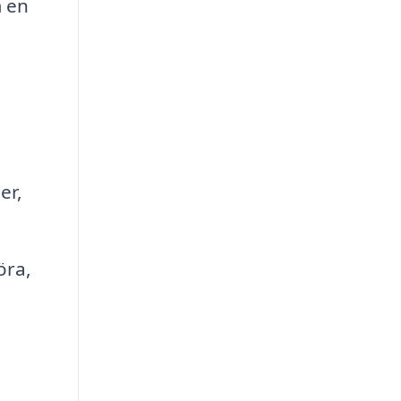
m en
er,
öra,