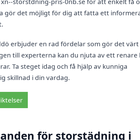
xn--storstdning-pris-0nb.se för att enkelt få o
a gör det möjligt för dig att fatta ett informer
t.
dö erbjuder en rad fördelar som gör det värt
en till experterna kan du njuta av ett renar
rar. Ta steget idag och få hjälp av kunniga
g skillnad i din vardag.
iktelser
danden för storstädning i