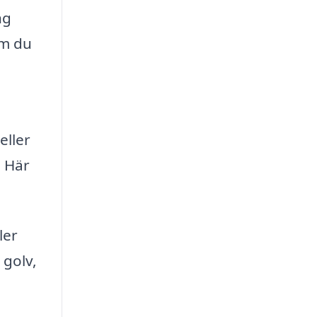
ng
om du
eller
. Här
ler
 golv,