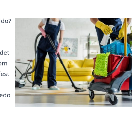
ddö?
 det
 om
fest
redo