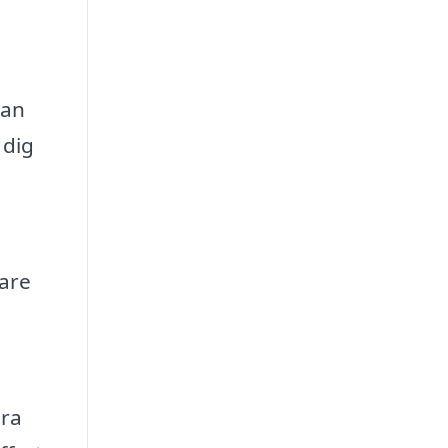
tan
 dig
tare
öra