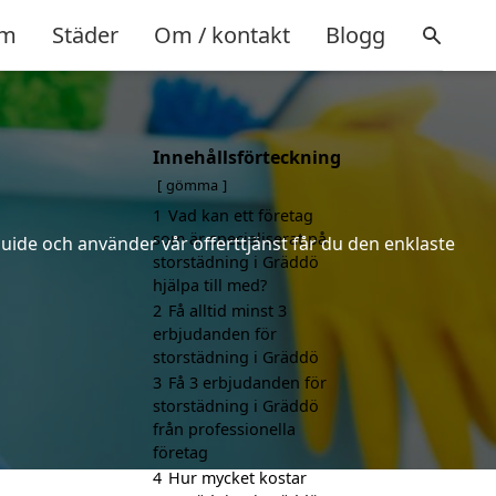
m
Städer
Om / kontakt
Blogg
Innehållsförteckning
gömma
1
Vad kan ett företag
som är specialiserat på
uide och använder vår offerttjänst får du den enklaste
storstädning i Gräddö
hjälpa till med?
2
Få alltid minst 3
erbjudanden för
storstädning i Gräddö
3
Få 3 erbjudanden för
storstädning i Gräddö
från professionella
företag
4
Hur mycket kostar