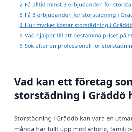
2
Få alltid minst 3 erbjudanden för storst
3
Få 3 erbjudanden för storstädning i Gräd
4
Hur mycket kostar storstädning i Grädd
5
Vad hjälper till att bestämma priset på 
6
Sök efter en professionell för storstädn
Vad kan ett företag som
storstädning i Gräddö h
Storstädning i Gräddö kan vara en utmani
många har fullt upp med arbete, familj och