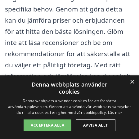
specifika behov. Genom att göra detta
kan du jämföra priser och erbjudanden
för att hitta den bästa lösningen. Glöm
inte att läsa recensioner och be om
rekommendationer för att säkerställa att
du väljer ett pålitligt företag. Med rätt
information och jämförelse kan du enkelt
×
Denna webbplats använder
få hjälp med att hitta en kvalificerad
cookies
leverantör för storstädning som passar
Denna webbplats använder cookies för att förbättra
användarupplevelsen. Genom att använda vår webbplats samtycker
just dina krav.
du till alla cookies i enlighet med vår cookiepolicy.
Läs mer
ACCEPTERA ALLA
AVVISA ALLT
Få 3 erbjudanden, gratis och utan