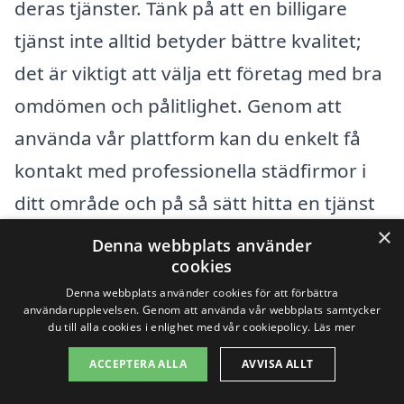
deras tjänster. Tänk på att en billigare
tjänst inte alltid betyder bättre kvalitet;
det är viktigt att välja ett företag med bra
omdömen och pålitlighet. Genom att
använda vår plattform kan du enkelt få
kontakt med professionella städfirmor i
ditt område och på så sätt hitta en tjänst
som passar både dina behov och din
×
Denna webbplats använder
budget.
cookies
Denna webbplats använder cookies för att förbättra
användarupplevelsen. Genom att använda vår webbplats samtycker
du till alla cookies i enlighet med vår cookiepolicy.
Läs mer
Få 3 erbjudanden, gratis och utan
förpliktelser
ACCEPTERA ALLA
AVVISA ALLT