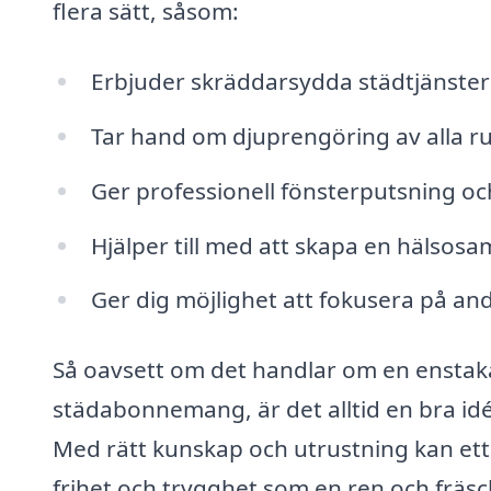
flera sätt, såsom:
Erbjuder skräddarsydda städtjänste
Tar hand om djuprengöring av alla r
Ger professionell fönsterputsning oc
Hjälper till med att skapa en hälsosa
Ger dig möjlighet att fokusera på andr
Så oavsett om det handlar om en enstaka
städabonnemang, är det alltid en bra idé 
Med rätt kunskap och utrustning kan ett 
frihet och trygghet som en ren och fräsc