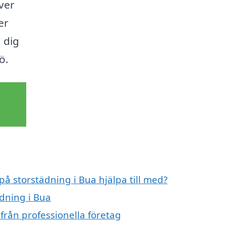
ver
er
 dig
ö.
på storstädning i Bua hjälpa till med?
ädning i Bua
från professionella företag