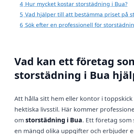
4
Hur mycket kostar storstädning i Bua?
5
Vad hjälper till att bestämma priset på s
6
Sök efter en professionell för storstädn
Vad kan ett företag som
storstädning i Bua hjäl
Att hålla sitt hem eller kontor i toppski
hektiska livsstil. Här kommer professionel
om
storstädning i Bua
. Ett företag som 
en mängd olika uppgifter och erbjuder 