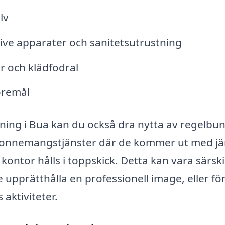
lv
ive apparater och sanitetsutrustning
r och klädfodral
öremål
dning i Bua kan du också dra nytta av regelbu
abonnemangstjänster där de kommer ut med j
r kontor hålls i toppskick. Detta kan vara särski
upprätthålla en professionell image, eller fö
aktiviteter.