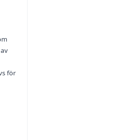
som
 av
vs för