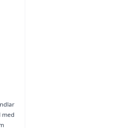
andlar
ll med
om