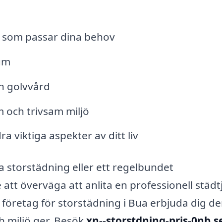
r som passar dina behov
um
h golvvård
m och trivsam miljö
a viktiga aspekter av ditt liv
 storstädning eller ett regelbundet
att överväga att anlita en professionell städt
företag för storstädning i Bua erbjuda dig d
h miljö ger. Besök
xn--storstdning-pris-0nb.s