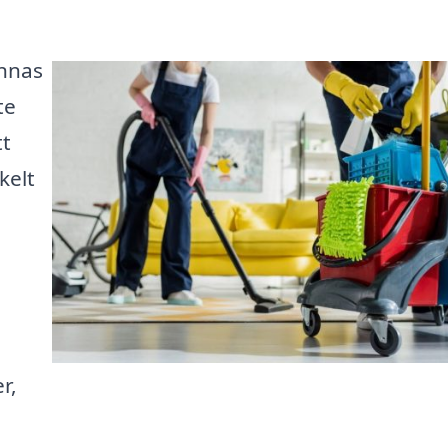
ännas
te
tt
kelt
r,