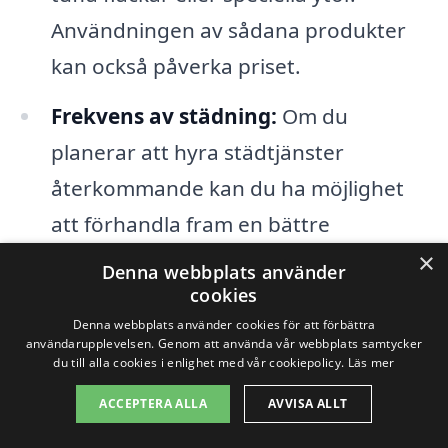
Användningen av sådana produkter
kan också påverka priset.
Frekvens av städning:
Om du
planerar att hyra städtjänster
återkommande kan du ha möjlighet
att förhandla fram en bättre
prisstruktur. Många företag erbjuder
×
Denna webbplats använder
rabatter för regelbundna uppdrag.
cookies
Denna webbplats använder cookies för att förbättra
användarupplevelsen. Genom att använda vår webbplats samtycker
När du söker efter storstädning i
du till alla cookies i enlighet med vår cookiepolicy.
Läs mer
Bäckaskog är det klokt att jämföra olika
ACCEPTERA ALLA
AVVISA ALLT
företag och deras erbjudanden. Genom