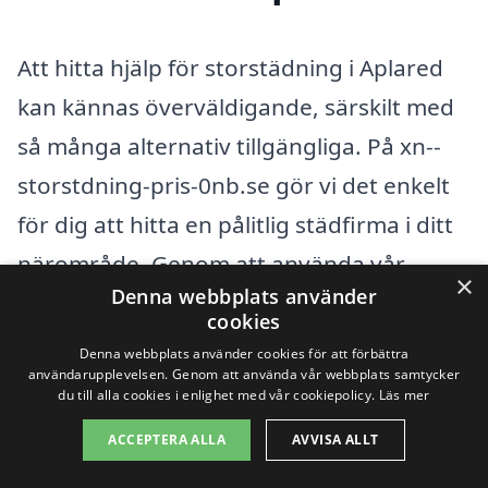
Att hitta hjälp för storstädning i Aplared
kan kännas överväldigande, särskilt med
så många alternativ tillgängliga. På xn--
storstdning-pris-0nb.se gör vi det enkelt
för dig att hitta en pålitlig städfirma i ditt
närområde. Genom att använda vår
×
Denna webbplats använder
plattform kan du enkelt begära offert från
cookies
flera företag som erbjuder storstädning,
Denna webbplats använder cookies för att förbättra
användarupplevelsen. Genom att använda vår webbplats samtycker
vilket ger dig möjlighet att välja det bästa
du till alla cookies i enlighet med vår cookiepolicy.
Läs mer
alternativet för dina behov och din
ACCEPTERA ALLA
AVVISA ALLT
budget.